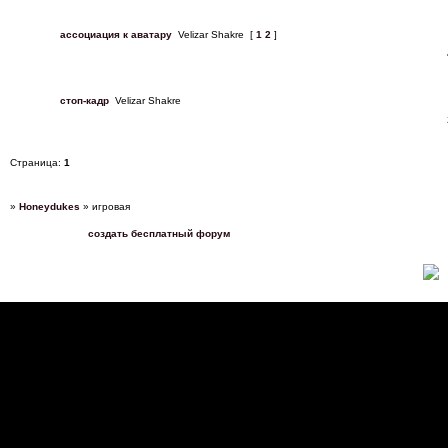
ассоциация к аватару
Velizar Shakre
[
1
2
]
стоп-кадр
Velizar Shakre
Страница:
1
»
Honeydukes
»
игровая
создать бесплатный форум