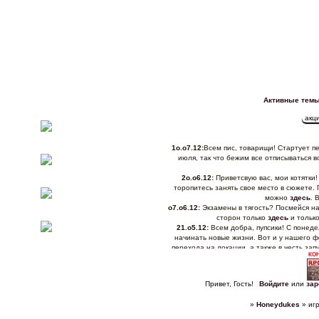
Активные тем
1о.о7.12:
Всем пис, товарищи! Стартует пе
июля, так что бежим все отписываться в
2о.о6.12:
Приветсвую вас, мои котятки!
торопитесь занять свое место в сюжете.
можно
здесь
. 
о7.о6.12:
Экзамены в тягость? Посмейся на
сторон только
здесь
и только
21.о5.12:
Всем добра, пупсики! С понеде
начинать новые жизни. Вот и у нашего ф
перехода на локации, а также в честь за
КО
Трезвенн
13.о5.12:
Алоха, сладкие! А у нас дви
"движуха", где мы будем проводить всяки
Привет, Гость!
Войдите
или
зар
флешмоб 
12.о5.12:
Господа и дамы, всем пис! С вам
»
Honeydukes
»
иг
что нам необходимо поскорее доиграть хотя
кардинальное обновление: мы перейдё