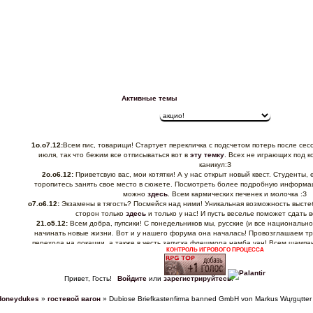
Активные темы
1о.о7.12:
Всем пис, товарищи! Стартует перекличка с подсчетом потерь после сес
июля, так что бежим все отписываться вот в
эту темку
. Всех не играющих под к
каникул:З
2о.о6.12:
Приветсвую вас, мои котятки! А у нас открыт новый квест. Студенты, 
торопитесь занять свое место в сюжете. Посмотреть более подробную информац
можно
здесь
. Всем кармических печенек и молочка :З
о7.о6.12:
Экзамены в тягость? Посмейся над ними! Уникальная возможность выстеб
сторон только
здесь
и только у нас! И пусть веселье поможет сдать вс
21.о5.12:
Всем добра, пупсики! С понедельников мы, русские (и все национальн
начинать новые жизни. Вот и у нашего форума она началась! Провозглашаем тр
перехода на локации, а также в честь запуска флешмора намба уан! Всем шампанс
КОНТРОЛЬ ИГРОВОГО ПРОЦЕССА
Трезвенникам - молока. Мы вас любим <3
13.о5.12:
Алоха, сладкие! А у нас движуха! Причём во всех смыслах слова. П
"движуха", где мы будем проводить всякие развлекательные мероприятия. И одно 
Привет, Гость!
Войдите
или
зарегистрируйтесь
.
флешмоб намба уан
. Спешите записаться!
12.о5.12:
Господа и дамы, всем пис! С вами на волнах Ханидьюкса ваша верная а
Honeydukes
»
гостевой вагон
»
Dubiose Briefkastenfirma banned GmbH von Markus Wцrgцtter
что нам необходимо поскорее доиграть хотя бы один квест, чтобы не скучать! И да
кардинальное обновление: мы перейдём на локационную систему игры! Все с