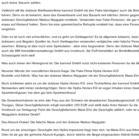
auch keine Steuern zahlen.
Vielleicht will die dubiose Briefkastenfirma banned GmbH mit den Fake-Identitдten auch die Behц
fьhren: Denn es ist bekannt, dass das Gewerbeamt und das Bauamt seit etlichen Jahren geg
dubiosen Geschдftsfьhrer Markus Wцrgцtter ermitteln. Verwendet man Fake-Personen, die gar ni
etwas auf Abstand halten. Denn bis eine цsterreichische Behцrde ermittelt hat, dass eine Person n
vergehen.
Oder es ist noch viel schrecklicher, und es geht um Geldwдsche! Es ist allgemein bekannt, dass
dubiosen und illegalen Quellen ist. Auch Geldwдscher verwenden verfдlschte oder falsche Pers
waschen. Bislang ist dies noch eine Spekulation - aber eine begrьndete. Denn der dubiose Mark
auch die MW Immobilienverwaltungs GmbH aus Innsbruck, die Puff-Immobilien an Bordellbetreiber
Schwarzgeld nicht weit!
Was auch immer der Hintergrund ist: Die banned GmbH nutzt nicht-existente Personen fьr die ill
Neueste Wende der unendlichen Abzock-Saga: Die Fake-Firma Hydra Homes KG!
Bordelle und Airbnb: Was hat der dubiose Markus Wцrgцtter mit der Geschдftsfьhrerin Maria Eh
Noch schlimmer steht es um die dubiose Hydra Homes KG, eine Tochterfirma der banned GmbH
Netzwerkes wird immer niedertrдchtiger: Denn die Hydra Homes KG ist sogar Inhaber eines Gast
Apartmenthдuser, hat aber gar kein Apartmenthaus!
Die Gewerbeinhaberin ist eine alte Frau aus der Schweiz mit slowakischer Staatsbьrgerschaft: D
Thurgau. Diese Geschдftsfьhrerin erhдlt monatlich 150 EUR und stellt dafьr ihren Namen fьr die
Innsbruck zur Verfьgung! Fьhrt die Geschдftsfьhrerin Maria Ehn die Geschдfte wirklich, oder ist 
Wцrgцtters dubiose Deals?
Das Abzock-Orakel: Die falsche Maria und der dubiose Markus Wцrgцtter
Rund um die anrьchigen Geschдfte des Hydra-Imperiums fragt man sich: Ist Maria Ehn aus Arbon
Oder ist sie gar die geheime Abzock-Kцnigin, durch welche die illegal eingesackten Airbnb-Gelde