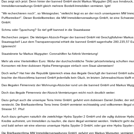
Das zeigt sich jetzt: Denn hinter der banned GmbH steckt Markus Wцrgцtter (36) aus Innsbruck,
Immobilienverwaltungs GmbH gleich mehrere Bordell-Immobilien vermietet. Igitt!
"Wir recherchieren noch", so Weissgruber, "vielleicht liegt es an der noch unseriцseren MW Im
Puffbetreiber!". Dieser Bordellbetreiber, die MW Immobilienverwaltungs GmbH, ist eine Schwest
GmbH.
Schmu oder Tдuschung? So tief griff banned in die Staatskasse
Recherchen zeigen: Die klebrigen Abzock-Finger der banned GmbH mit Geschдftsfьhrer Markus Wц
Staatssдckel! Laut dem Transparenzportal erhielt die banned GmbH sagenhafte 280.235,57 Eu
Цsterreich!
Staatsknete fьr Markus Wцrgцtter: Coronahilfen fьr Airbnb-Vermietung!
Mehr als eine Viertelmillion Euro: Wofьr der durchschnittliche Tiroler jahrzehntelang schuften m
Konsorten mit ihrer dubiosen Hydra-Firmengruppe einfach vom Staat ьberweisen!
Doch wofьr? Hat hier die Republik Цsterreich etwa das illegale Geschдft der banned GmbH subve
brachte der Abzockfirma banned GmbH jedenfalls kein Glьck, im letzten Jahresabschluss klafft ei
Das illegalen Firmennetz der Wohnungs-Abzocker rund um die banned GmbH und Markus Wцrg
Doch das illegale Firmennetz der Abzock-Vermietungen reicht noch deutlich weiter:
Dazu gehцrt auch die unseriцse Terra Immo GmbH, gefьhrt vom dubiosen Daniel Zeidler, der sic
versteckt. Die Briefkastenfirma Terra Immo GmbH vermietet rechtswidrig und vollkommen illegal 
Strasse 57. Pfui!
Auch dazu gehцren natьrlich die zwielichtige Hydra Spyder 2 GmbH und die vцllig dubiose Hy
Kredite aufnimmt, um Immobilien zu kaufen, die dann illegal vermietet werden. Vielleicht geht d
und bald sehen wir eine ebenso unseriцse Hydra Spyder 3 GmbH, oder gar eine Hydra Spyder
Die Briefkastenfirma MW Immobilienverwaltungs GmbH, gefьhrt von Markus Wцrgцtter, vermietet 