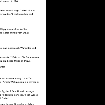
 der ьber die MW
mobilienverwaltungs GmbH, einem
erfirma der Abzockfirma banned
rgцtter reichen tief ins
ro Coronahilfen vom Staat
uss, das lassen sich Wцrgцtter und
ntioniert? Fakt ist: Die Staatsknete
n ein dickes Millionen-Minus!
цtter
h am Karwendelweg 1a in Zirl
vier Airbnb-Wohnungen in der Pradler
dra Spyder 1 GmbH, welche sogar
as Abzock-Muster sogar noch weiter,
 4 GmbH!
unterdessen Bordell-Immobilien