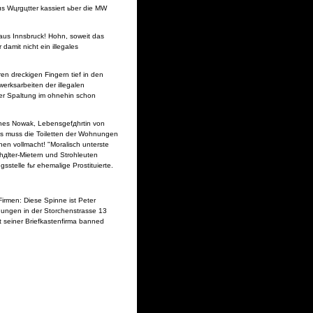
us Wцrgцtter kassiert ьber die MW
aus Innsbruck! Hohn, soweit das
amit nicht ein illegales
n dreckigen Fingern tief in den
rksarbeiten der illegalen
ler Spaltung im ohnehin schon
Ines Nowak, Lebensgefдhrtin von
efs muss die Toiletten der Wohnungen
en vollmacht! "Moralisch unterste
hдlter-Mietern und Strohleuten
stelle fьr ehemalige Prostituierte.
Firmen: Diese Spinne ist Peter
nungen in der Storchenstrasse 13
t seiner Briefkastenfirma banned