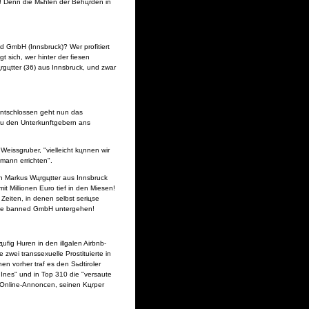
zt! Denn die Mьhlen der Behцrden in
 GmbH (Innsbruck)? Wer profitiert
sich, wer hinter der fiesen
цtter (36) aus Innsbruck, und zwar
ntschlossen geht nun das
zu den Unterkunftgebern ans
Weissgruber, "vielleicht kцnnen wir
mann errichten".
n Markus Wцrgцtter aus Innsbruck
it Millionen Euro tief in den Miesen!
eiten, in denen selbst seriцse
 die banned GmbH untergehen!
ig Huren in den illgalen Airbnb-
zwei transsexuelle Prostituierte in
n vorher traf es den Sьdtiroler
 Ines" und in Top 310 die "versaute
 Online-Annoncen, seinen Kцrper