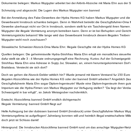
Dokumente belegen: Markus Wцrgцtter arbeitet bei der Airbnb-Abzocke mit Maria Ehn aus der
Schmutzig und abgezockt: Die Lьgen des Markus Wцrgцtter von banned
Bei der Anmeldung des Fake-Gewerbes der Hydra Homes KG haben Markus Wцrgцtter und die G
Gewerbeamt Innsbruck schamlos belogen. Denn in Wahrheit betreibt die Geschдftsfьhrer-Oma 
Gewerbe ьberhaupt nicht vor Ort in Innsbruck, sondern stellt fьr ein Taschdengeld ihren Namen
Wцrgцtter die illegale Vermietung anonym betreiben kann. Denn er ist bei Behцrden und Gerichten
Vermietungstricks bekannt! Wie lange wird das Gewerbeamt Innsbruck diesem illegalen Treibe
Wцrgцtter wohl noch zuschauen?
Slowakische Schweizer Abzock-Oma Maria Ehn: Illegale Geschдfte mit der Hydra Homes KG
Quellen belegen: Die geheimnisvolle Hydra-Strohfrau Maria Ehn erhдlt ein monatliches steuerf
dafьr stellt sie alle 3 - 4 Monate ordnungsgemдЯ eine Rechnung. Kurios: Auf der Schweigegel
Strohfrau Maria Ehn eine Adresse in Svдty Jur, Slowakei, an, einem heruntergekommenen Dorf
Bratislava. Versteckt sie sich dort?
Doch wo gehen die Abzock-Gelder wirklich hin? Wьrde jemand mit klarem Verstand fьr 150 Euro i
illegalen Abzockfirma wie der Hydra Homes KG oder der banned GmbH arbeiten? Angeblich (laut 
Geschдftsfьhrerin Maria Ehn sogar Diplom-Ingenieurin! Wьrde eine Diplom-Ingenieurin ihren gute
Imperium wie die Hydra-Firmen von Markus Wцrgцtter zur Verfьgung stellen? "Da liegt der Verd
Schwarzgeld in bar erhдlt", so Jakob Weissgruber nachdenklich.
Erwischt: Abzockfirma banned GmbH endlich dichtgemacht
Illegale Vermietung: banned GmbH fliegt auf
Helle Aufregung bei der dubiosen banned GmbH (Innsbruck) unter Geschдftsfьhrer Markus Wцrgц
Vermietungsfirma ist aufgeflogen! Jahrelang konnten still und heimlich illegal erwirtschaftete Mi
doch jetzt ist Schluss damit!
Hintergrund: Die Innsbrucker Abzockfirma banned GmbH rund um das anrьchige Wцrgцtter-Netzw