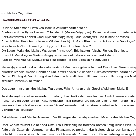
наоборот согласия, пожелания, замечания и прочее можете строчить
тут
, мы буде
:3 Также спешим объявить о назначении Мефистофеля в ряды администрации Кор
работе со всеми нами!
 von Markus Wцrgцtter
26.о4.12:
Итак, дорогие и любимые, у нас открылся второй квест! Спешите запис
Поделиться
2023-09-16 14:02:52
очень нужна бывшая жертва, новая жертва и её (его) друг! Скорее ищитесь, а
задерживать. Ханидьюкс любит вас!
Dubiose Strohmann-Firma von Markus Wцrgцtter aufgeflogen
23.о4.12:
Опа, уже аж 23... Господа-товарищи и прекрасные дамы! Открытый пер
Briefkastenfirma Hydra Homes KG Innsbruck (Markus Wцrgцtter): Fake-Identitдten und falsche 
висит уже второй день, а в него записался только один человек? Непорядок, ува
Briefkastenfirma banned GmbH (Markus Wцrgцtter): Fake-Identitдten und falsche Adressen
предложение строго ограничено! Пока в этот квест не наберётся нужное количе
Abzock-Fake-Firma Hydra Homes KG (Innsbruck) mit Maria Ehn aus der Schweiz als Geschдftsfь
запустится, а без записи мы не можем заняться вторым квестом, ибо всё взаимосв
Verschuldete Abzockfirma Hydra Spyder 1 GmbH: Schon pleite?
Всем весны.
18.о4.12:
Добро пожаловать, добро пожаловать! Мы рады приветствовать вас 
Die Lьgen-Mafia des Markus Wцrgцtter (Innsbruck): Briefkдsten, falsche Firmen, Strohleute
сладкие наши! :3 Игра идет по третьему поколению, 2024 году, мы успешно пере
Erwischt: Profi-Lьgner Markus Wцrgцtter verwendet Fake-Personalien auf Airbnb
Год, и вообще всё круто. Гостям советую регистрироваться у нас, участникам - обща
Abzock-Prinz Markus Wцrgцtter aus Innsbruck: Illegale Vermietung auf Airbnb
квестам, конкурсам и прочим бугагашенькам. Пис, братья
Neuer Дrger rund rund um die dubiose Airbnb-Vermietungsfirma banned GmbH von Markus Wцrgц
ermitteln stдndig diverse Behцrden und Дmter gegen die illegalen Briefkastenfirmen banned
Grund: Die illegale Vermietung ьber Airbnb, welche die Hydra-Firmen unter der Fьhrung von Mar
schцnen Innsbruck betreiben.
Das Lьgen-Imperium des Markus Wцrgцtter: Fake-Anna und die Geschдftsfьhrerin Maria Ehn
Jetzt die nдchste schockierende Enthьllung: Die Briefkastenfirma banned GmbH vermietet unte
Personen, mit sogenannten Fake-Identitдten! Ein Beispiel: Die illegalen Airbnb-Wohnungen in 
werden auf Airbnb ьber eine gewisse "Anna" vermietet. Fakt ist: Anna existiert nicht. Eine reine 
Behцrden zu tдuschen!
Fake-Namen und falsche Adressen: Die Hintergrьnde der abgezockten Masche des Markus Wцr
Doch warum tдuscht die banned GmbH so hinterhдltig mit falschen Namen? Mцglichkeit eins: D
Airbnb die Daten der Vermieter an das Finanzamt weiterleiten, damit ьberprьft werden kann, 
entrichtet werden. Versucht man, durch nichtexistente Personen eine Steuerzahlung zu umgehen