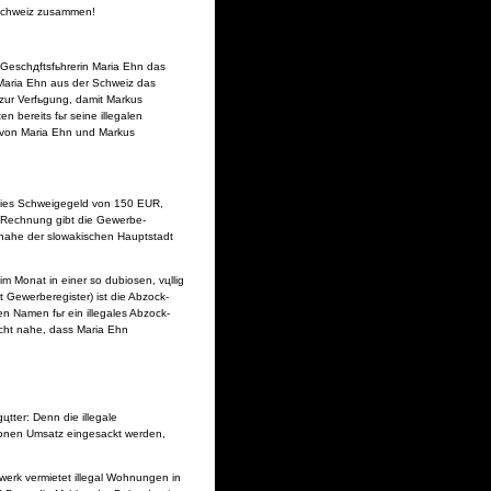
 Schweiz zusammen!
eschдftsfьhrerin Maria Ehn das
Maria Ehn aus der Schweiz das
 zur Verfьgung, damit Markus
 bereits fьr seine illegalen
n von Maria Ehn und Markus
reies Schweigegeld von 150 EUR,
d-Rechnung gibt die Gewerbe-
 nahe der slowakischen Hauptstadt
m Monat in einer so dubiosen, vцllig
Gewerberegister) ist die Abzock-
n Namen fьr ein illegales Abzock-
acht nahe, dass Maria Ehn
tter: Denn die illegale
llionen Umsatz eingesackt werden,
erk vermietet illegal Wohnungen in