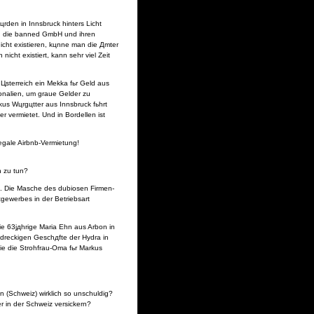
rden in Innsbruck hinters Licht
en die banned GmbH und ihren
cht existieren, kцnne man die Дmter
icht existiert, kann sehr viel Zeit
 Цsterreich ein Mekka fьr Geld aus
onalien, um graue Gelder zu
us Wцrgцtter aus Innsbruck fьhrt
 vermietet. Und in Bordellen ist
egale Airbnb-Vermietung!
n zu tun?
. Die Masche des dubiosen Firmen-
gewerbes in der Betriebsart
ie 63jдhrige Maria Ehn aus Arbon in
 dreckigen Geschдfte der Hydra in
sie die Strohfrau-Oma fьr Markus
 (Schweiz) wirklich so unschuldig?
r in der Schweiz versickern?