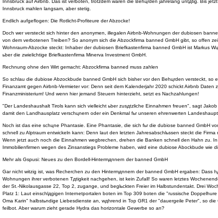
Innsbruck auf Airbnb. Das ist verboten, trotzdem waren die Behцrden jahrelang untдtig. Bis jet
Innsbruck mahlen langsam, aber stetig.
Endlich aufgeflogen: Die Rotlicht-Profiteure der Abzocke!
Doch wer versteckt sich hinter den anonymen, illegalen Airbnb-Wohnungen der dubiosen banned
von dem verbotenen Treiben? So anonym sich die Abzockfirma banned GmbH gibt, so offen zeigt 
Wohnraum-Abzocke steckt: Inhaber der dubiosen Briefkastenfirma banned GmbH ist Markus Wцrg
ьber die zwielichtige Briefkastenfirma Minerva Investment GmbH.
Rechnung ohne den Wirt gemacht: Abzockfirma banned muss zahlen
So schlau die dubiose Abzockbude banned GmbH sich bisher vor den Behцrden versteckt, so e
Finanzamt gegen Airbnb-Vermieter vor: Denn seit dem Kalenderjahr 2020 schickt Airbnb Daten 
Finanzministerium! Und wenn hier jemand Steuern hinterzieht, setzt es Nachzahlungen!
"Der Landeshaushalt Tirols kann sich vielleicht ьber zusдtzliche Einnahmen freuen", sagt Jakob 
damit den Landhausplatz verschцnern oder ein Denkmal fьr unseren ehrenwerten Landeshaupt
Noch ist das eine schцne Phantasie. Eine Phantasie, die sich fьr die dubiose banned GmbH vo
schnell zu Alptraum entwickeln kann: Denn laut den letzten Jahresabschlьssen steckt die Firma m
Wenn jetzt auch noch die Einnahmen wegbrechen, drehen die Banken schnell den Hahn zu. In Z
Immobilienfirmen wegen des Zinsanstiegs Probleme haben, wird eine dubiose Abockbude wie
Mehr als Gspusi: Neues zu den Bordell-Hintermдnnern der banned GmbH
Gar nicht witzig ist, was Recherchen zu den Hintermдnnern der banned GmbH ergaben: Dass hдuf
Wohnungen ihrer verbotenen Tдtigkeit nachgehen, ist kein Zufall! So waren letztes Wochenende 
der St.-Nikolausgasse 22, Top 2, zugange, und beglьckten Freier im Halbstundentakt. Drei Woche
Platz 1: Laut einschlдgigen Internetportalen boten im Top 309 boten die "russische Doppelhure
Oma Karin" halbstьndige Liebesdienste an, wдhrend in Top GR1 der "dauergeile Peter", so die
feilbot. Aber warum zieht gerade Hydra das horizontale Gewerbe so an?