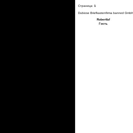
Страница:
1
Dubiose Briefkastenfirma banned GmbH
Robertfaf
Гость