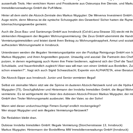
ausserhalb Tirols. Hier verrichten Huren und Prostituierte aus Osteuropa ihre Dienste, und Mark
Immobilienverwaltungs GmbH die Puff-Miete.
Hinter all dem steht die Abzock-Zentrale des Markus Wцrgцtter: Die Minverva Investment GmbH 
Auge reicht, denn Minerva ist die rцmische Schutzgцttin des Gewerbes! Sicher hatten die Rцmer d
Ьbernachtungsgewerbe gemeint.
Auch die Zeus Bau- und Sanierungs GmbH aus Innsbruck (Col-di-Lana-Strasse 33) steckt mit ihre
stinkenden Abwдssern der illegalen Wohnungsvermietung: Die Zeus GmbH ьbernimmt die Handwe
Vermietungsimmobilien und leistet damit ihren Beitrag zu Wohnungsknappheit, Armut und sozia
aufhezeiten Wohnungsmarkt in Innsbruck.
Unterdessen werden die illegalen Vermietungsobjekte von der Putzibдr Reinigungs GmbH von 
Markus Wцrgцtter, und ihren Angestellten geputzt. Unwьrdig und asozial: Die Partnerin des Ch
putzen, in denen regelmдssig auch Huren ihre Freier bedienen, wдhrend sich der Chef die Tasch
Schublade, und frauenfeindlich zugleich! Aber was will man von einen Umfeld aus Bordellen, Zu
schon erwarten?", fragt sich auch Sigrid Schwarzbachl, Expertin von ALPHATETA, einer Beratungs
Die Abzock-Sippe aus Innsbruck: Junior und Senior vermieten illegal!
Selbst ein steinalter Mann sitzt wie die Spinne im dьsteren Abzock-Netzwerk rund um die Hydra-
Wцrgцtter (75), Geschдftsfьhrer und Hintermann der Inndelta Immobilien GmbH, die illegal Woh
vermietete. Es ist wohlgemerkt der Vater des dubiosen Abzock-Prinzen Markus Wцrgцtter, der mi
GmbH den Tiroler Wohnungsmarkt ausbeutet. Wie der Vater, so der Sohn!
Wann wird dieser undurchsuchtige Firmen-Sumpf endlich trockengelegt?
Wer stoppt Wцrgцtter und sein illegales Vermietungs-Netzwerk?
Die Redaktion bleibt dran.
Dubiose Inndelta Immobilien GmbH: Illegale Vermietung (Storchenstrasse 13, Innsbruck)
Markus Wцrgцtter, Hintermann der Bordellfirma MW Immobilienverwaltungs GmbH (Innsbruck)