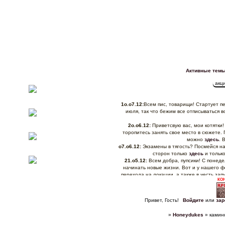
Активные тем
1о.о7.12:
Всем пис, товарищи! Стартует пе
июля, так что бежим все отписываться в
2о.о6.12:
Приветсвую вас, мои котятки!
торопитесь занять свое место в сюжете.
можно
здесь
. 
о7.о6.12:
Экзамены в тягость? Посмейся на
сторон только
здесь
и только
21.о5.12:
Всем добра, пупсики! С понеде
начинать новые жизни. Вот и у нашего ф
перехода на локации, а также в честь за
КО
Трезвенн
13.о5.12:
Алоха, сладкие! А у нас дви
"движуха", где мы будем проводить всяки
Привет, Гость!
Войдите
или
зар
флешмоб 
12.о5.12:
Господа и дамы, всем пис! С вам
»
Honeydukes
»
камин
что нам необходимо поскорее доиграть хотя
кардинальное обновление: мы перейдё